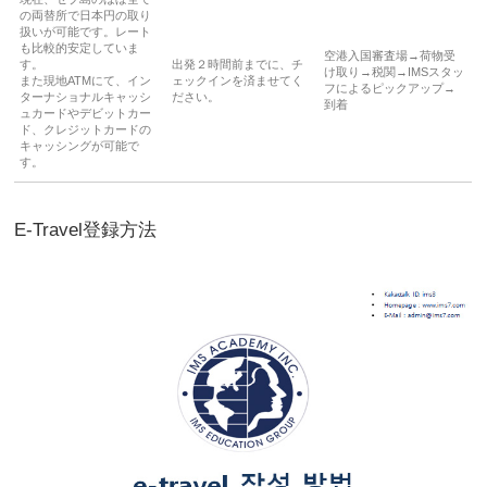
の両替所で日本円の取り
扱いが可能です。レート
も比較的安定していま
空港入国審査場→荷物受
す。
出発２時間前までに、チ
け取り→税関→IMSスタッ
また現地ATMにて、イン
ェックインを済ませてく
フによるピックアップ→
ターナショナルキャッシ
ださい。
到着
ュカードやデビットカー
ド、クレジットカードの
キャッシングが可能で
す。
E-Travel登録方法