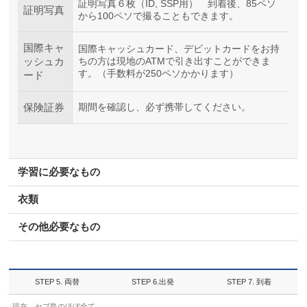
証明写真６枚（ID, SSP用） 到着後、85ペソ
証明写真
から100ペソで撮ることもできます。
国際キャ
国際キャッシュカード、デビットカードをお持
ッシュカ
ちの方は現地のATMで引き出すことができま
す。（手数料が250ペソかかります）
ード
保険証券
期間を確認し、必ず携帯してください。
学習に必要なもの
衣類
その他必要なもの
STEP 5. 両替
STEP 6.出発
STEP 7. 到着
現在、セブ島のほぼ全て