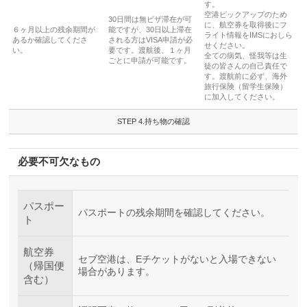
す。
空港ピックアップのため
30日間は無ビザ滞在が可
に、航空券を取得後にフ
６ヶ月以上の残余期間が
能ですが、30日以上滞在
ライト情報をIMSにおしら
あるか確認してくださ
される方はVISA申請が必
せください。
い。
要です。渡航後、１ヶ月
全ての病気、怪我等は生
ごとに申請が可能です。
徒の皆さんの自己責任で
す。渡航前に必ず、海外
旅行保険（留学生保険）
に加入してください。
STEP 4.持ち物の確認
必要不可欠なもの
パスポー
パスポートの残余期間を確認してください。
ト
航空券
セブ空港は、Eチケットがないと入場できない
（帰国便
場合があります。
含む）