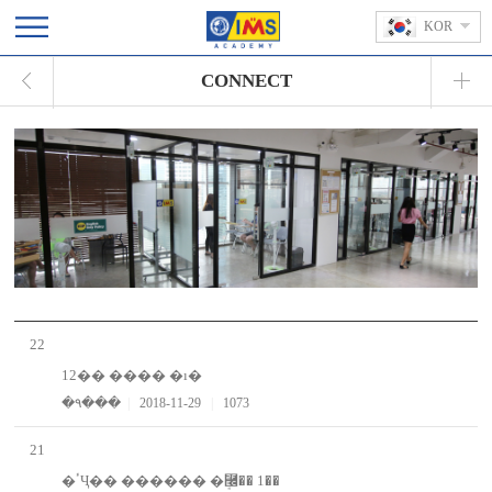
KOR
CONNECT
22
12�� ���� �ı�
�۹���
|
2018-11-29
|
1073
21
�ٴҶ�� ������ �ܱ⿬�� 1��