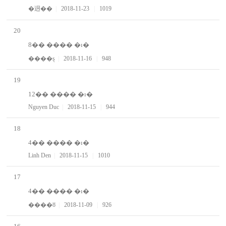
�迵��
|
2018-11-23
|
1019
20
8�� ���� �ı�
����ȿ
|
2018-11-16
|
948
19
12�� ���� �ı�
Nguyen Duc
|
2018-11-15
|
944
18
4�� ���� �ı�
Linh Den
|
2018-11-15
|
1010
17
4�� ���� �ı�
����ȣ
|
2018-11-09
|
926