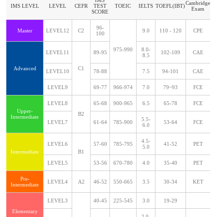
IMS
Cambridge
IMS LEVEL
LEVEL
CEFR
TEST
TOEIC
IELTS
TOEFL(IBT)
Exam
SCORE
96-
Master
LEVEL12
C2
9.0
110 - 120
CPE
100
975-990
8.0-
LEVEL11
89-95
102-109
CAE
8.5
Advanced
C1
LEVEL10
78-88
7.5
94-101
CAE
LEVEL9
69-77
966-974
7.0
79~93
FCE
LEVEL8
65-68
900-965
6.5
65-78
FCE
Upper-
B2
Intermediate
5.5-
LEVEL7
61-64
785-900
53-64
FCE
6.0
4.5-
LEVEL6
57-60
785-795
41-52
PET
5.0
Intermediate
B1
LEVEL5
53-56
670-780
4.0
35-40
PET
Pre-
LEVEL4
A2
46-52
550-665
3.5
30-34
KET
Intermediate
LEVEL3
40-45
225-545
3.0
19-29
Elementary
2.0-