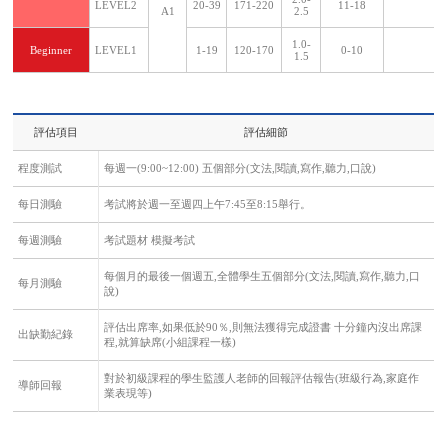
LEVEL2
20-39
171-220
11-18
A1
2.5
1.0-
Beginner
LEVEL1
1-19
120-170
0-10
1.5
評估項目
評估細節
程度測試
每週一(9:00~12:00) 五個部分(文法,閱讀,寫作,聽力,口說)
每日測驗
考試將於週一至週四上午7:45至8:15舉行。
每週測驗
考試題材 模擬考試
每個月的最後一個週五,全體學生五個部分(文法,閱讀,寫作,聽力,口
每月測驗
說)
評估出席率,如果低於90％,則無法獲得完成證書 十分鐘內沒出席課
出缺勤紀錄
程,就算缺席(小組課程一樣)
對於初級課程的學生監護人老師的回報評估報告(班級行為,家庭作
導師回報
業表現等)