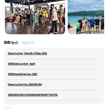
camp _ welcome party_ 3rd
batch
IMS Academy | 2026 IMS
SUMMER CAMP story_ 2nd
IMS 뉴스
더보기
batch
News Letter - Month of May 2026
IMS News Letter - April
IMS Newsletter Jan. 2026
IMS Academy | 2026 IMS
summer camp _ MN
News Letter Dec 2025 KR/ EN
IMS NEWS NOV (EN/KR/MN/VN/JP/TW/CN)